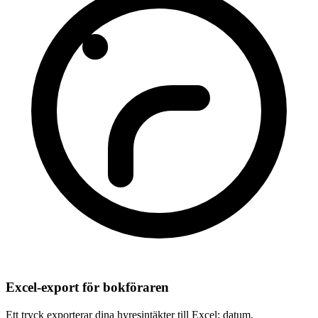
Excel-export för bokföraren
Ett tryck exporterar dina hyresintäkter till Excel: datum,