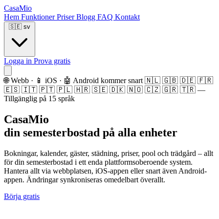
CasaMio
Hem
Funktioner
Priser
Blogg
FAQ
Kontakt
🇸🇪
sv
Logga in
Prova gratis
🌐 Webb · 📱 iOS · 🤖 Android kommer snart
🇳🇱 🇬🇧 🇩🇪 🇫🇷
🇪🇸 🇮🇹 🇵🇹 🇵🇱 🇭🇷 🇸🇪 🇩🇰 🇳🇴 🇨🇿 🇬🇷 🇹🇷 —
Tillgänglig på 15 språk
CasaMio
din semesterbostad på alla enheter
Bokningar, kalender, gäster, städning, priser, pool och trädgård – allt
för din semesterbostad i ett enda plattformsoberoende system.
Hantera allt via webbplatsen, iOS-appen eller snart även Android-
appen. Ändringar synkroniseras omedelbart överallt.
Börja gratis