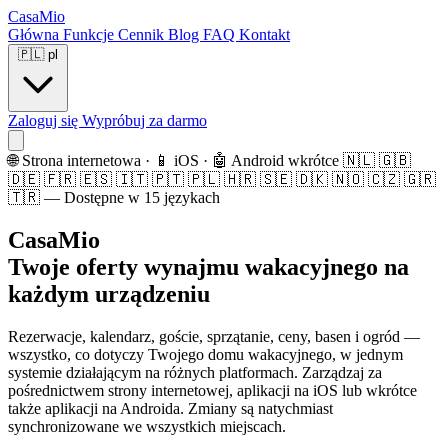
CasaMio
Główna
Funkcje
Cennik
Blog
FAQ
Kontakt
🇵🇱
pl
Zaloguj się
Wypróbuj za darmo
🌐 Strona internetowa · 📱 iOS · 🤖 Android wkrótce
🇳🇱 🇬🇧
🇩🇪 🇫🇷 🇪🇸 🇮🇹 🇵🇹 🇵🇱 🇭🇷 🇸🇪 🇩🇰 🇳🇴 🇨🇿 🇬🇷
🇹🇷 — Dostępne w 15 językach
CasaMio
Twoje oferty wynajmu wakacyjnego na
każdym urządzeniu
Rezerwacje, kalendarz, goście, sprzątanie, ceny, basen i ogród —
wszystko, co dotyczy Twojego domu wakacyjnego, w jednym
systemie działającym na różnych platformach. Zarządzaj za
pośrednictwem strony internetowej, aplikacji na iOS lub wkrótce
także aplikacji na Androida. Zmiany są natychmiast
synchronizowane we wszystkich miejscach.