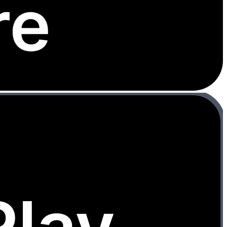
re
Play