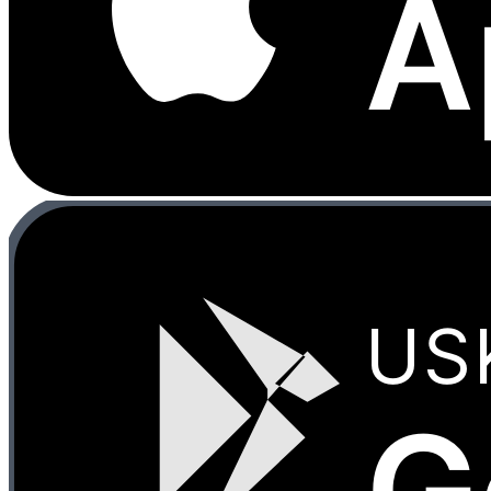
A
US
G