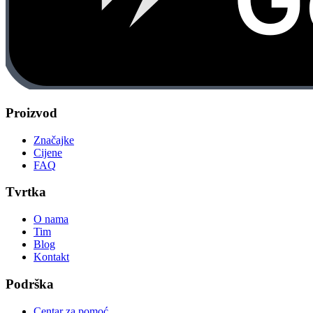
Proizvod
Značajke
Cijene
FAQ
Tvrtka
O nama
Tim
Blog
Kontakt
Podrška
Centar za pomoć