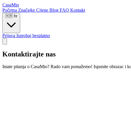
CasaMio
Početna
Značajke
Cijene
Blog
FAQ
Kontakt
🇭🇷
hr
Prijava
Isprobaj besplatno
Kontaktirajte nas
Imate pitanja o CasaMio? Rado vam pomažemo! Ispunite obrazac i kon