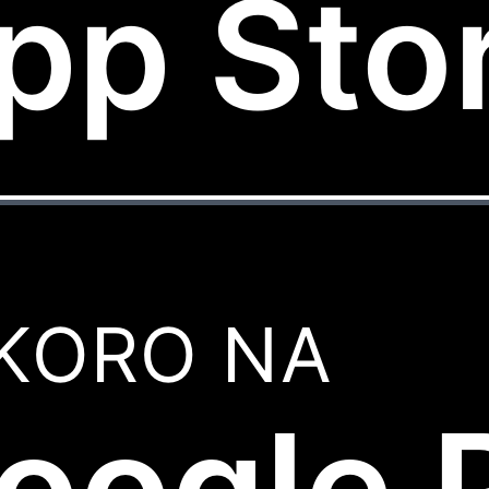
pp Sto
KORO NA
oogle 