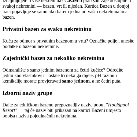
Iznajmljujete li više nekretnina? CasaMio prati sadržaje dostupne u
svakoj nekretnini — bazen, vrt ili nijedan. Kartica Bazen u donjoj
traci pojavljuje se samo ako barem jedna od vaših nekretnina ima
bazen.
Privatni bazen za svaku nekretninu
Kuća za odmor s privatnim bazenom u vrtu? Označite polje i unesite
podatke o bazenu nekretnine.
Zajednički bazen za nekoliko nekretnina
Odmaralište s samo jednim bazenom za četiri kućice? Odredite
jednu kao vlasnikovu – ostale tri neka ga dijele. pH razinu i
kemikalije morate provjeravati
samo jednom
, a ne četiri puta.
Izborni naziv grupe
Dajte zajedničkom bazenu prepoznatljiv naziv, poput
"Hoofdpool
Resort"
— taj će naziv biti prikazan na kartici Bazeni umjesto
popisa naziva pojedinačnih nekretnina.