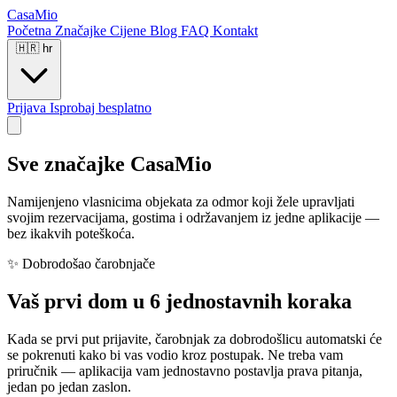
CasaMio
Početna
Značajke
Cijene
Blog
FAQ
Kontakt
🇭🇷
hr
Prijava
Isprobaj besplatno
Sve značajke
CasaMio
Namijenjeno vlasnicima objekata za odmor koji žele upravljati
svojim rezervacijama, gostima i održavanjem iz jedne aplikacije —
bez ikakvih poteškoća.
✨ Dobrodošao čarobnjače
Vaš prvi dom u 6 jednostavnih koraka
Kada se prvi put prijavite, čarobnjak za dobrodošlicu automatski će
se pokrenuti kako bi vas vodio kroz postupak. Ne treba vam
priručnik — aplikacija vam jednostavno postavlja prava pitanja,
jedan po jedan zaslon.