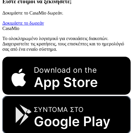
Είστε έτοιμοι να ξεκινήσετε;
Δοκιμάστε το CasaMio δωρεάν.
Δοκιμάστε το δωρεάν
CasaMio
Το ολοκληρωμένο λογισμικό για ενοικιάσεις διακοπών.
Διαχειριστείτε τις κρατήσεις, τους επισκέπτες και το ημερολόγιό
σας από ένα ενιαίο σύστημα.
Download on the
App Store
ΣΥΝΤΟΜΑ ΣΤΟ
Google Play