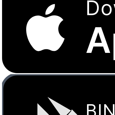
Do
A
BI