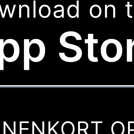
wnload on 
pp Sto
NNENKORT O