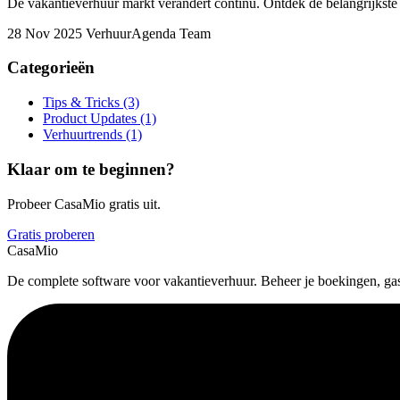
De vakantieverhuur markt verandert continu. Ontdek de belangrijkste
28 Nov 2025
VerhuurAgenda Team
Categorieën
Tips & Tricks
(3)
Product Updates
(1)
Verhuurtrends
(1)
Klaar om te beginnen?
Probeer CasaMio gratis uit.
Gratis proberen
CasaMio
De complete software voor vakantieverhuur. Beheer je boekingen, gas