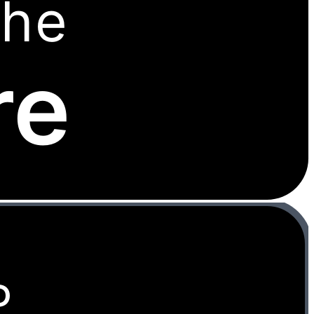
the
re
P