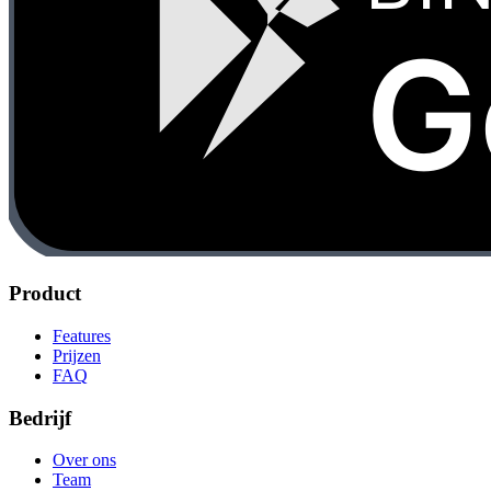
G
Product
Features
Prijzen
FAQ
Bedrijf
Over ons
Team