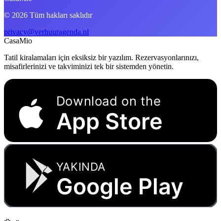
© 2026 Tüm hakları saklıdır
privacy@verhuuragenda.nl
CasaMio
Tatil kiralamaları için eksiksiz bir yazılım. Rezervasyonlarınızı,
misafirlerinizi ve takviminizi tek bir sistemden yönetin.
Download on the
App Store
YAKINDA
Google Play